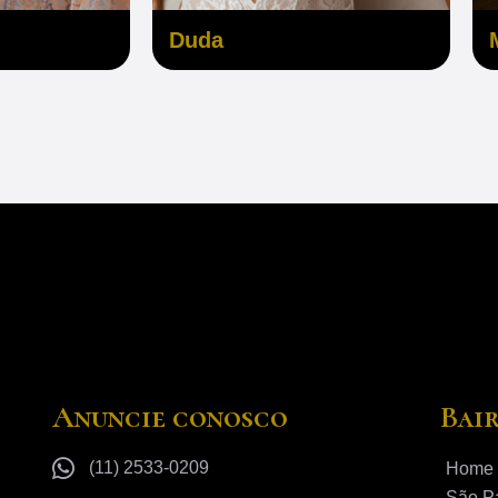
Duda
Anuncie conosco
Bai
(11) 2533-0209
Home
São P