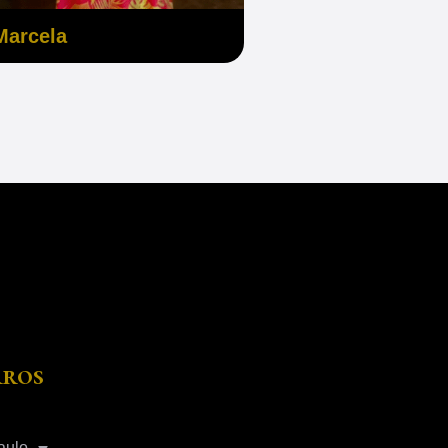
Marcela
rros
aulo